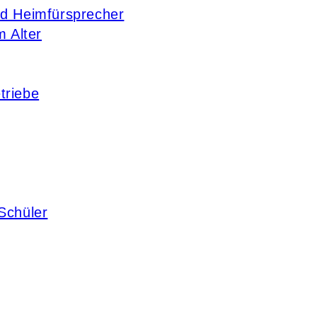
nd Heimfürsprecher
m Alter
triebe
Schüler