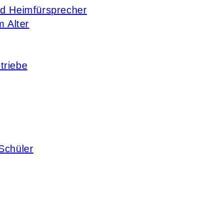
nd Heimfürsprecher
m Alter
triebe
Schüler