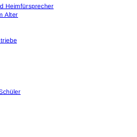
nd Heimfürsprecher
m Alter
triebe
Schüler