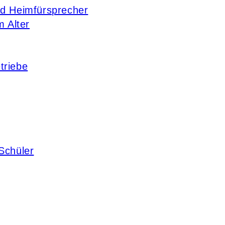
nd Heimfürsprecher
m Alter
triebe
Schüler