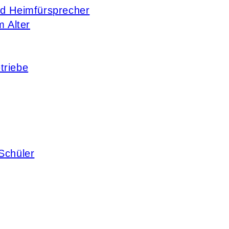
nd Heimfürsprecher
m Alter
triebe
Schüler