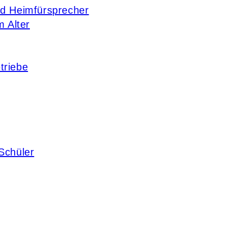
nd Heimfürsprecher
m Alter
triebe
Schüler