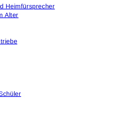
nd Heimfürsprecher
m Alter
triebe
Schüler