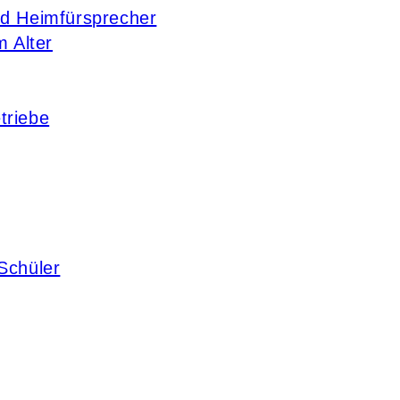
nd Heimfürsprecher
m Alter
triebe
Schüler